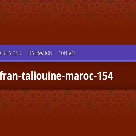
XCURSIONS
RÉSERVATION
CONTACT
afran-taliouine-maroc-154