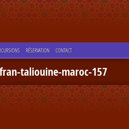
XCURSIONS
RÉSERVATION
CONTACT
afran-taliouine-maroc-157